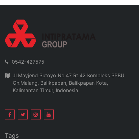
0542-427575
Jl.Mayjend Sutoyo No.47 Rt.42 Kompleks SPBU
Gn.Malang, Balikpapan, Balikpapan Kota,
Kalimantan Timur, Indonesia
Tags