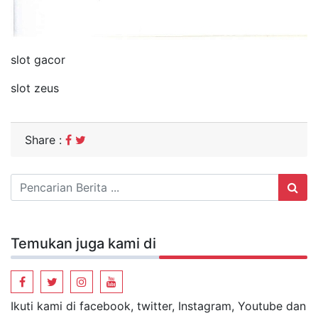
slot gacor
slot zeus
Share :
Temukan juga kami di
Ikuti kami di facebook, twitter, Instagram, Youtube dan