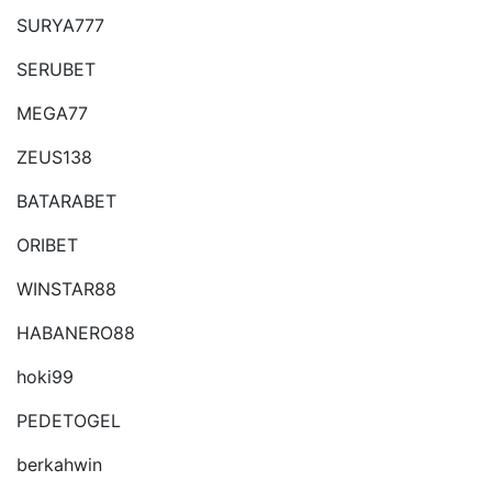
SURYA777
SERUBET
MEGA77
ZEUS138
BATARABET
ORIBET
WINSTAR88
HABANERO88
hoki99
PEDETOGEL
berkahwin